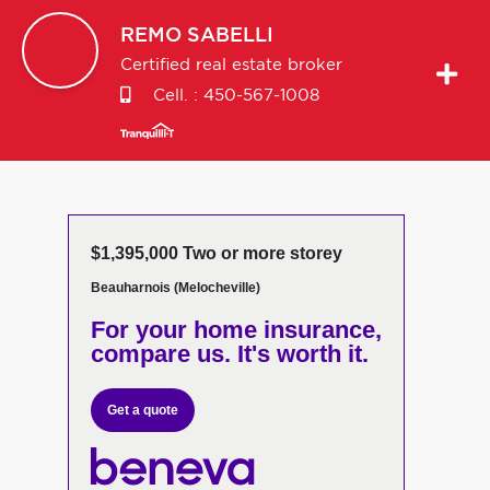
REMO
SABELLI
Certified real estate broker
Cell. :
450-567-1008
$1,395,000 Two or more storey
Beauharnois (Melocheville)
For your home insurance,
compare us. It's worth it.
Get a quote