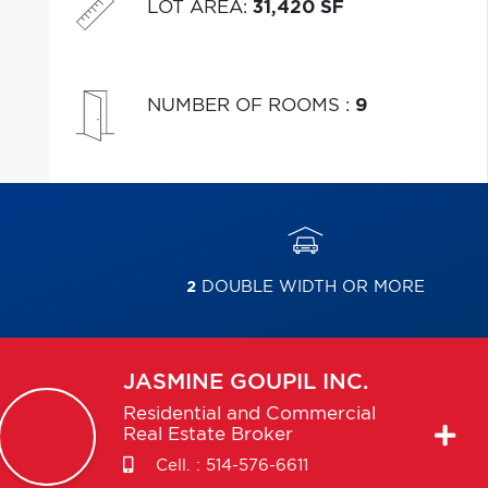
LOT AREA
:
31,420 SF
NUMBER OF ROOMS
:
9
2
DOUBLE WIDTH OR MORE
JASMINE
GOUPIL INC.
Residential and Commercial
Real Estate Broker
Cell. :
514-576-6611