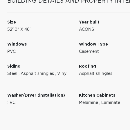
BUILDING DETAILS AND PROPERTY INTE
Size
Year built
52'10" X 46'
ACONS
Windows
Window Type
PVC
Casement
Siding
Roofing
Steel
,
Asphalt shingles
,
Vinyl
Asphalt shingles
Washer/Dryer (installation)
Kitchen Cabinets
: RC
Melamine
,
Laminate