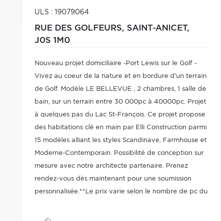
ULS : 19079064
RUE DES GOLFEURS,
SAINT-ANICET,
J0S 1M0
Nouveau projet domiciliaire -Port Lewis sur le Golf -
Vivez au coeur de la nature et en bordure d'un terrain
de Golf. Modèle LE BELLEVUE , 2 chambres, 1 salle de
bain, sur un terrain entre 30 000pc à 40000pc. Projet
à quelques pas du Lac St-François. Ce projet propose
des habitations clé en main par Elli Construction parmi
15 modèles alliant les styles Scandinave, Farmhouse et
Moderne-Contemporain. Possibilité de conception sur
mesure avec notre architecte partenaire. Prenez
rendez-vous dès maintenant pour une soumission
personnalisée.**Le prix varie selon le nombre de pc du
terrain.** Photos à titre indicatif