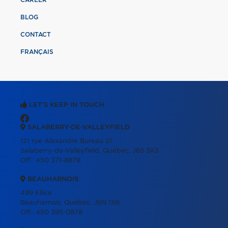
BLOG
CONTACT
FRANÇAIS
LET'S KEEP IN TOUCH
SALABERRY-DE-VALLEYFIELD
121 rue Alexandre Bureau 21
Salaberry-de-Valleyfield, Québec, J6S 3K3
Off.:
450 371-8878
BEAUHARNOIS
499 Ellice
Beauharnois, Québec, J6N 1X6
Off.:
450 395-0878