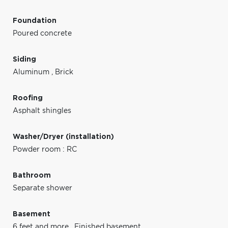
Foundation
Poured concrete
Siding
Aluminum
,
Brick
Roofing
Asphalt shingles
Washer/Dryer (installation)
Powder room : RC
Bathroom
Separate shower
Basement
6 feet and more
,
Finished basement