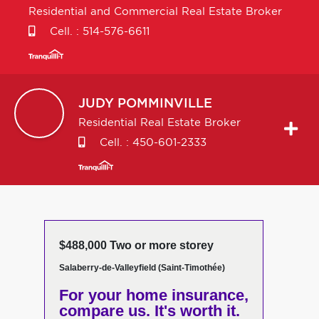
Residential and Commercial Real Estate Broker
Cell. :
514-576-6611
JUDY
POMMINVILLE
Residential Real Estate Broker
Cell. :
450-601-2333
$488,000 Two or more storey
Salaberry-de-Valleyfield (Saint-Timothée)
For your home insurance,
compare us. It's worth it.