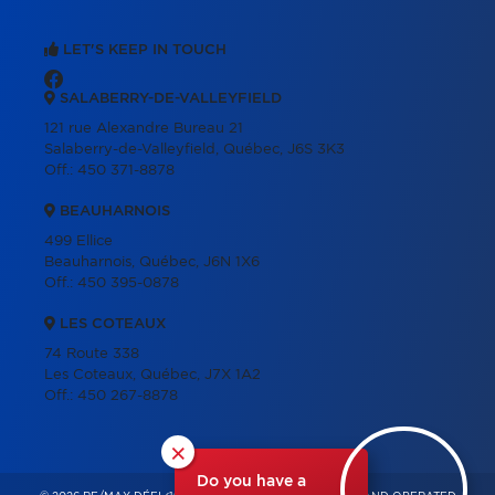
LET'S KEEP IN TOUCH
SALABERRY-DE-VALLEYFIELD
121 rue Alexandre Bureau 21
Salaberry-de-Valleyfield, Québec, J6S 3K3
Off.:
450 371-8878
BEAUHARNOIS
499 Ellice
Beauharnois, Québec, J6N 1X6
Off.:
450 395-0878
LES COTEAUX
74 Route 338
Les Coteaux, Québec, J7X 1A2
Off.:
450 267-8878
×
Do you have a