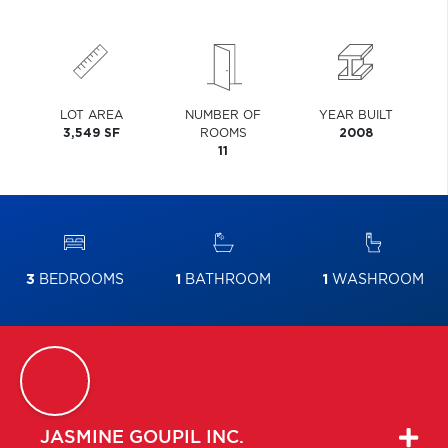
LOT AREA
NUMBER OF
YEAR BUILT
3,549 SF
ROOMS
2008
11
3
BEDROOMS
1
BATHROOM
1
WASHROOM
JASMINE
GOUPIL INC.