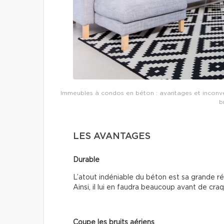
Immeubles à condos en béton : avantages et inconvén
b
LES AVANTAGES
Durable
L’atout indéniable du béton est sa grande r
Ainsi, il lui en faudra beaucoup avant de craq
Coupe les bruits aériens