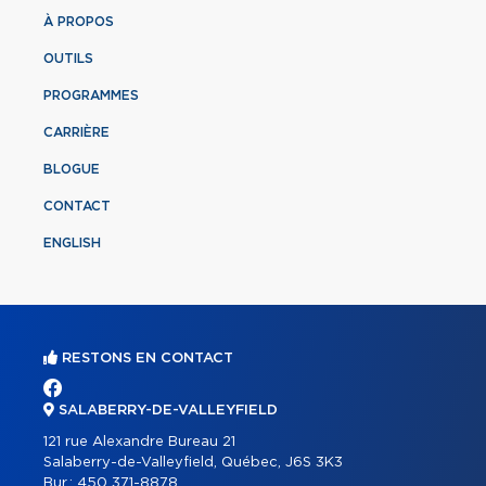
À PROPOS
OUTILS
PROGRAMMES
CARRIÈRE
BLOGUE
CONTACT
ENGLISH
RESTONS EN CONTACT
SALABERRY-DE-VALLEYFIELD
121 rue Alexandre Bureau 21
Salaberry-de-Valleyfield, Québec, J6S 3K3
Bur.:
450 371-8878