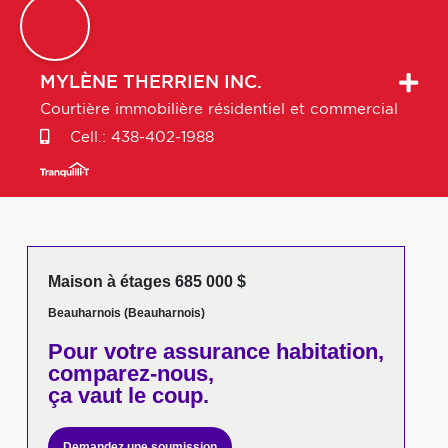
MYLÈNE
THERRIEN INC.
Courtière immobilière résidentiel et commercial
Cell.:
438-402-1988
Maison à étages 685 000 $
Beauharnois (Beauharnois)
Pour votre
assurance habitation,
comparez-nous,
ça vaut le coup.
Demandez une soumission