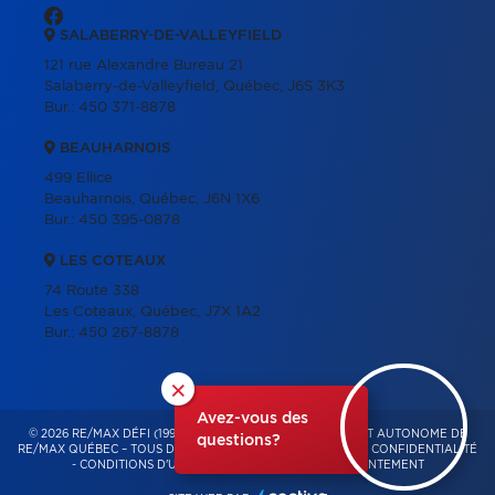
SALABERRY-DE-VALLEYFIELD
121 rue Alexandre Bureau 21
Salaberry-de-Valleyfield, Québec, J6S 3K3
Bur.:
450 371-8878
BEAUHARNOIS
499 Ellice
Beauharnois, Québec, J6N 1X6
Bur.:
450 395-0878
LES COTEAUX
74 Route 338
Les Coteaux, Québec, J7X 1A2
Bur.:
450 267-8878
×
Avez-vous des
© 2026 RE/MAX DÉFI (1996) – FRANCHISÉ INDÉPENDANT ET AUTONOME DE
questions?
RE/MAX QUÉBEC – TOUS DROITS RÉSERVÉS -
POLITIQUE DE CONFIDENTIALITÉ
-
CONDITIONS D'UTILISATION
-
GESTION DU CONSENTEMENT