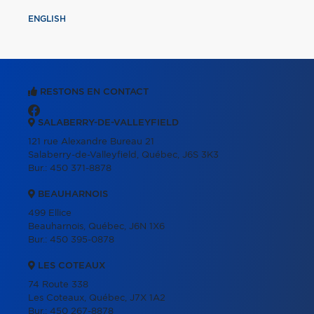
ENGLISH
RESTONS EN CONTACT
SALABERRY-DE-VALLEYFIELD
121 rue Alexandre Bureau 21
Salaberry-de-Valleyfield, Québec, J6S 3K3
Bur.:
450 371-8878
BEAUHARNOIS
499 Ellice
Beauharnois, Québec, J6N 1X6
Bur.:
450 395-0878
LES COTEAUX
74 Route 338
Les Coteaux, Québec, J7X 1A2
Bur.:
450 267-8878