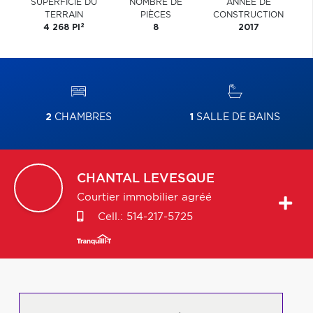
SUPERFICIE DU
NOMBRE DE
ANNÉE DE
TERRAIN
PIÈCES
CONSTRUCTION
2
4 268 PI
8
2017
2
CHAMBRES
1
SALLE DE BAINS
CHANTAL
LEVESQUE
Courtier immobilier agréé
Cell.:
514-217-5725