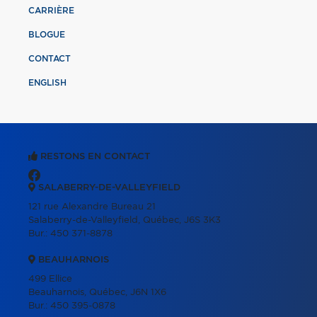
CARRIÈRE
BLOGUE
CONTACT
ENGLISH
RESTONS EN CONTACT
SALABERRY-DE-VALLEYFIELD
121 rue Alexandre Bureau 21
Salaberry-de-Valleyfield, Québec, J6S 3K3
Bur.:
450 371-8878
BEAUHARNOIS
499 Ellice
Beauharnois, Québec, J6N 1X6
Bur.:
450 395-0878