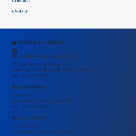
CONTACT
ENGLISH
RESTONS EN CONTACT
SALABERRY-DE-VALLEYFIELD
121 rue Alexandre Bureau 21
Salaberry-de-Valleyfield, Québec, J6S 3K3
Bur.:
450 371-8878
BEAUHARNOIS
499 Ellice
Beauharnois, Québec, J6N 1X6
Bur.:
450 395-0878
LES COTEAUX
74 Route 338
Les Coteaux, Québec, J7X 1A2