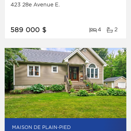
423 28e Avenue E.
589 000 $
4
2
MAISON DE PLAIN-PIED