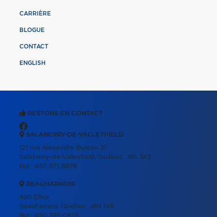
CARRIÈRE
BLOGUE
CONTACT
ENGLISH
RESTONS EN CONTACT
SALABERRY-DE-VALLEYFIELD
121 rue Alexandre Bureau 21
Salaberry-de-Valleyfield, Québec, J6S 3K3
Bur.:
450 371-8878
BEAUHARNOIS
499 Ellice
Beauharnois, Québec, J6N 1X6
Bur.:
450 395-0878