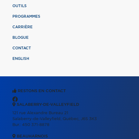
OUTILS
PROGRAMMES
CARRIÈRE
BLOGUE
CONTACT
ENGLISH
RESTONS EN CONTACT
SALABERRY-DE-VALLEYFIELD
121 rue Alexandre Bureau 21
Salaberry-de-Valleyfield, Québec, J6S 3K3
Bur.:
450 371-8878
BEAUHARNOIS