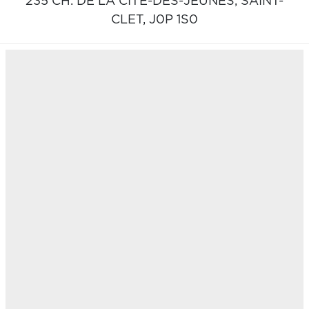
235 CH. DE LA CITÉ-DES-JEUNES,
SAINT-
CLET,
J0P 1S0