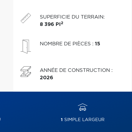
l'A30. Occupation printemps 2026. Un projet RARE
alliant confort, nature & nautique.
SUPERFICIE DU TERRAIN
:
2
8 396 PI
NOMBRE DE PIÈCES
:
15
ANNÉE DE CONSTRUCTION
:
2026
U
1
SIMPLE LARGEUR