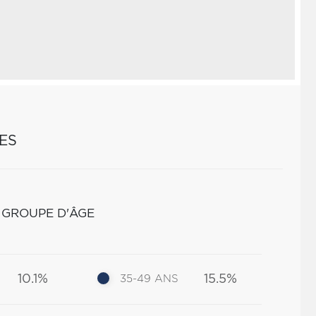
ES
 GROUPE D'ÂGE
10.1%
15.5%
35-49 ANS