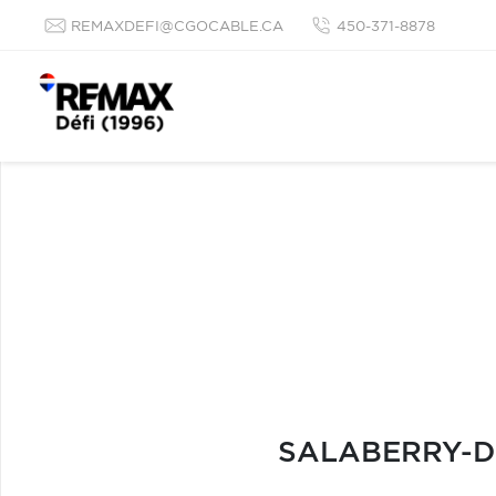
REMAXDEFI@CGOCABLE.CA
450-371-8878
SALABERRY-D