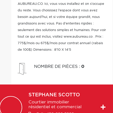
AUBUREAU.CO. Ici, vous vous installez et on s'occupe
du reste. Vous choisissez l'espace dont vous avez
besoin aujourd'hui, et si votre équipe grandit, nous
grandissons avec vous. Pas d'ententes rigides :
seulement des solutions simples et humaines. Pour voir
tout ce qui est inclus, visitez www.aubureau.co . Prix :
775$/mois ou 675$/mois pour contrat annuel (rabais
de 100$) Dimensions : 8'10 X 14'5
NOMBRE DE PIÈCES
:
0
STEPHANE
SCOTTO
Courtier immobilier
résidentiel et commercial