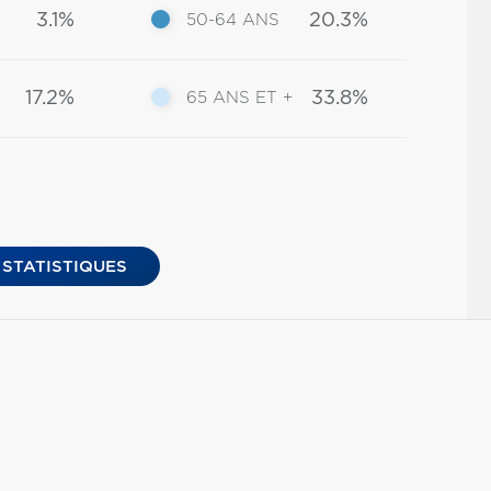
3.1%
20.3%
50-64 ANS
17.2%
33.8%
65 ANS ET +
 STATISTIQUES