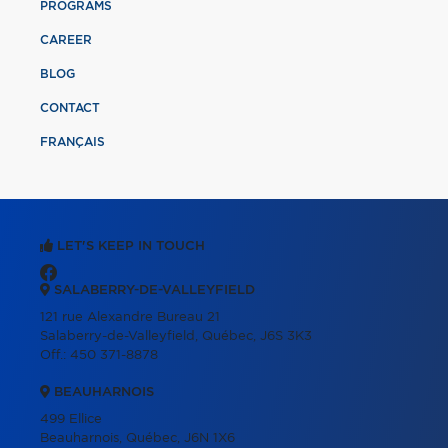
PROGRAMS
CAREER
BLOG
CONTACT
FRANÇAIS
LET'S KEEP IN TOUCH
SALABERRY-DE-VALLEYFIELD
121 rue Alexandre Bureau 21
Salaberry-de-Valleyfield, Québec, J6S 3K3
Off.:
450 371-8878
BEAUHARNOIS
499 Ellice
Beauharnois, Québec, J6N 1X6