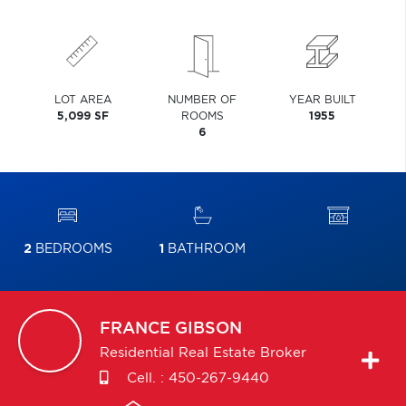
LOT AREA
NUMBER OF
YEAR BUILT
5,099 SF
ROOMS
1955
6
2
BEDROOMS
1
BATHROOM
FRANCE
GIBSON
Residential Real Estate Broker
Cell. :
450-267-9440