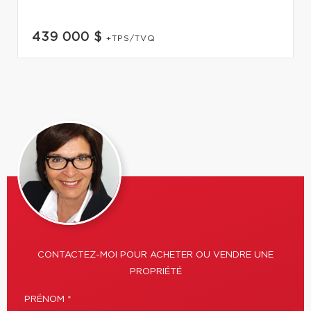
439 000 $
+TPS/TVQ
CONTACTEZ-MOI POUR ACHETER OU VENDRE UNE
PROPRIÉTÉ
PRÉNOM *