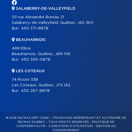
SALABERRY-DE-VALLEYFIELD
121 rue Alexandre Bureau 21
Salaberry-de-Valleyfield, Québec, J6S 3K3
Bur.:
450 371-8878
BEAUHARNOIS
499 Ellice
Beauharnois, Québec, J6N 1X6
Bur.:
450 395-0878
LES COTEAUX
74 Route 338
Les Coteaux, Québec, J7X 1A2
Bur.:
450 267-8878
© 2026 RE/MAX DÉFI (1996) – FRANCHISÉ INDÉPENDANT ET AUTONOME DE
RE/MAX QUÉBEC – TOUS DROITS RÉSERVÉS -
POLITIQUE DE
CONFIDENTIALITÉ
-
CONDITIONS D'UTILISATION
-
GESTION DU
CONSENTEMENT