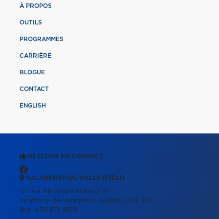
À PROPOS
OUTILS
PROGRAMMES
CARRIÈRE
BLOGUE
CONTACT
ENGLISH
RESTONS EN CONTACT
SALABERRY-DE-VALLEYFIELD
121 rue Alexandre Bureau 21
Salaberry-de-Valleyfield, Québec, J6S 3K3
Bur.:
450 371-8878