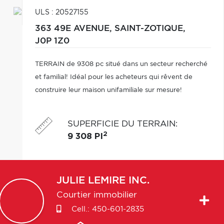
ULS : 20527155
363 49E AVENUE,
SAINT-ZOTIQUE,
J0P 1Z0
TERRAIN de 9308 pc situé dans un secteur recherché
et familial! Idéal pour les acheteurs qui rêvent de
construire leur maison unifamiliale sur mesure!
SUPERFICIE DU TERRAIN
:
2
9 308 PI
JULIE
LEMIRE INC.
Courtier immobilier
Cell.:
450-601-2835