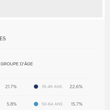
ES
 GROUPE D'ÂGE
21.7%
22.6%
35-49 ANS
5.8%
15.7%
50-64 ANS