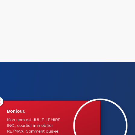
×
Bonjour,
Mon nom est JULIE LEMIRE
INC., courtier immobilier
RE/MAX. Comment puis-je