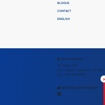
BLOGUE
CONTACT
ENGLISH
LES COTEAUX
74 Route 338
Les Coteaux, Québec, J7X 1A2
Bur.:
450 267-8878
RESTONS EN CONTACT