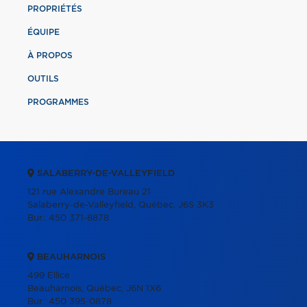
PROPRIÉTÉS
ÉQUIPE
À PROPOS
OUTILS
PROGRAMMES
SALABERRY-DE-VALLEYFIELD
121 rue Alexandre Bureau 21
Salaberry-de-Valleyfield, Québec, J6S 3K3
Bur.:
450 371-8878
BEAUHARNOIS
499 Ellice
Beauharnois, Québec, J6N 1X6
Bur.:
450 395-0878